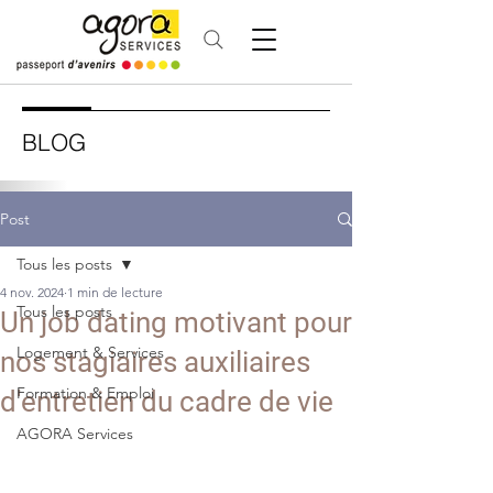
BLOG
Post
Tous les posts
4 nov. 2024
1 min de lecture
Tous les posts
Un job dating motivant pour
Logement & Services
nos stagiaires auxiliaires
Formation & Emploi
d'entretien du cadre de vie
AGORA Services