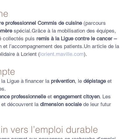
ine
tre professionnel Commis de cuisine
 (parcours 
émère
 spécial.Grâce à la mobilisation des équipes, 
é collectés puis 
remis à la Ligue contre le cancer – 
on et l’accompagnement des patients.Un article de la 
idaire à Lorient (
lorient.maville.com
).
mpte
la Ligue à financer la 
prévention
, le 
dépistage
 et 
es.
nce professionnelle
 et 
engagement citoyen
. Les 
et découvrent la 
dimension sociale
 de leur futur 
n vers l’emploi durable
tagne permet aux personnes en recherche d’emploi 