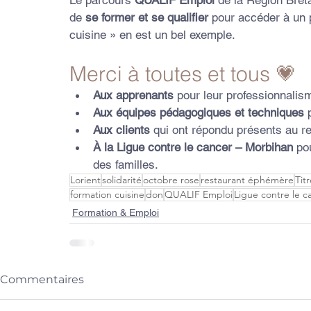
de 
se former et se qualifier
 pour accéder à un
cuisine » en est un bel exemple.
Merci à toutes et tous 💗
Aux apprenants
 pour leur professionnalism
Aux équipes pédagogiques et techniques
 
Aux clients
 qui ont répondu présents au r
À la Ligue contre le cancer – Morbihan
 po
des familles.
Lorient
solidarité
octobre rose
restaurant éphémère
Tit
formation cuisine
don
QUALIF Emploi
Ligue contre le c
Formation & Emploi
Commentaires