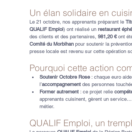
Un élan solidaire en cuis
Le 21 octobre, nos apprenants préparant le 
Ti
QUALIF Emploi
) ont réalisé un 
restaurant éph
des clients et des partenaires, 
981,20 €
 ont ét
Comité du Morbihan
 pour soutenir la préventi
presse locale est revenu sur cette opération sol
Pourquoi cette action co
Soutenir Octobre Rose
 : chaque euro aide 
l’
accompagnement
 des personnes touché
Former autrement
 : ce projet relie 
compéte
apprenants cuisinent, gèrent un service… 
métier.
QUALIF Emploi, un trempli
Le parcours 
QUALIF Emploi
 de la Région Bre