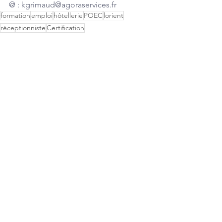
@ : kgrimaud@agoraservices.fr
formation
emploi
hôtellerie
POEC
lorient
réceptionniste
Certification
Formation & Emploi
Commentaires
Rédigez un commentaire...
Nous recrutons !
Mentions, cookies & RGPD