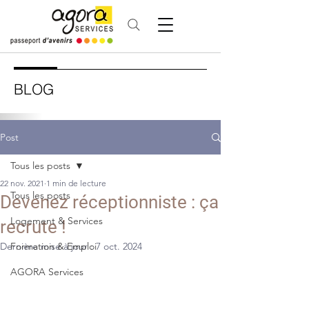
BLOG
Post
Tous les posts
22 nov. 2021
1 min de lecture
Tous les posts
Devenez réceptionniste : ça
Logement & Services
recrute !
Dernière mise à jour :
Formation & Emploi
7 oct. 2024
AGORA Services