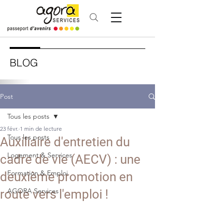
BLOG
Post
Tous les posts
23 févr.
1 min de lecture
Tous les posts
Auxiliaire d'entretien du
Logement & Services
cadre de vie (AECV) : une
Formation & Emploi
deuxième promotion en
AGORA Services
route vers l'emploi !